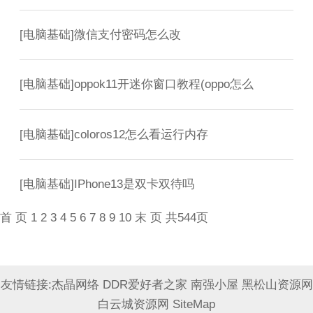
[
电脑基础
]
微信支付密码怎么改
[
电脑基础
]
oppok11开迷你窗口教程(oppo怎么
[
电脑基础
]
coloros12怎么看运行内存
[
电脑基础
]
IPhone13是双卡双待吗
首 页
1
2
3
4
5
6
7
8
9
10
末 页
共544页
友情链接:
杰晶网络
DDR爱好者之家
南强小屋
黑松山资源网
白云城资源网
SiteMap