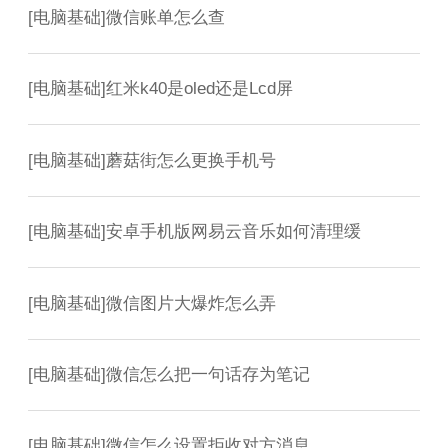
[
电脑基础
]
微信账单怎么查
[
电脑基础
]
红米k40是oled还是Lcd屏
[
电脑基础
]
蘑菇街怎么更换手机号
[
电脑基础
]
安卓手机版网易云音乐如何清理缓
[
电脑基础
]
微信图片大爆炸怎么弄
[
电脑基础
]
微信怎么把一句话存为笔记
[
电脑基础
]
微信怎么设置拒收对方消息