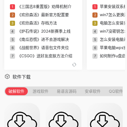
《三国志8重置版》劝降机制介
苹果安装双系统
1
1
抖音等级表价格最新2024 1-75级等级价格对照表【
《欢欣森活》最新官方配置要
win7怎么更换激
2
2
绝区零拉力委托隐藏区域在哪 拉力委托隐藏区域位
《欢欣森活》存档方法
电脑怎么安装
3
3
准了怎么添加档案 准了添加档案方法【详解】
《炉石传说》2024新赛季上线
win7没密钥怎
4
4
元气骑士前传铸造消耗什么材料 元气骑士前传铸造
《南瓜恐慌》进不去游戏解决
怎么安装电脑系
5
5
《战舰世界》语音包文件夹位
苹果电脑wps
6
元气骑士前传秋梨村彩蛋具体位置在哪里 元气骑士
6
《CSGO》送好友皮肤方法介绍
如何制作u盘启动
7
7
准了怎么查看星盘 准了查看星盘解读方法【详解】
《山羊模拟器重制版》发售平
m2芯片不支持
8
8
元梦之星荷叶水上漂怎么玩 元梦之星荷叶水上漂玩
《Pax Dei》配置要求一览
联想笔记本电
9
9
软件下载
元梦之星荷叶水上漂地图星挑战攻略技巧【详解】
《过山车之心2》存档位置介绍
老苹果电脑安装
10
10
准了怎么删除历史记录 准了删除历史记录方法【详
《三国志8 REMAKE》评测：自定
w7可以重装w10
11
11
破解软件
游戏软件
易语言源码
安卓软件
QQ软件
dnf游戏里的炉岩核有什么用 dnf炉岩核作用介绍【
《过山车之星2》评测：世界补
win10虚拟机装
12
12
《索尼克x夏特：世代重启》评
戴尔笔记本电
13
13
准了怎么修改出生时间 准了修改出生时间方法【详
原神5.2版本前瞻放出，烟谜主
ps软件字体导入
14
14
dnf游戏里的黑暗之眼储能器兑换位置在哪儿 dnf黑
《世界/崛起》新史低来袭！St
老桃毛u盘重装系
15
15
我自为道新手开荒阵容怎么搭配 我自为道新手开荒