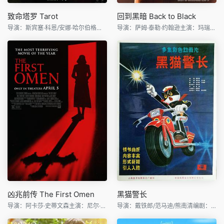
致命塔罗 Tarot
回到黑暗 Back to Black
导演：斯宾塞·科恩/安娜·哈尔伯格主演：阿凡提卡·万达纳
导演：萨姆·泰勒·约翰逊主演：玛瑞萨·阿贝拉/杰克·奥康奈
凶兆前传 The First Omen
黑猫警长
导演：阿卡莎·史蒂文森主演：尼尔·泰格·弗莉/托菲克·巴霍
导演：戴铁郎/范马迪/熊南清编剧：戴铁郎/诸志祥主演：史