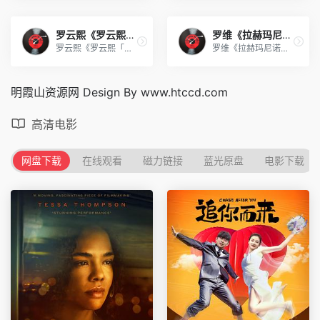
罗云熙《罗云熙「此刻 X 以光
罗维《拉赫玛尼诺夫 第三钢琴
罗云熙《罗云熙「此刻 X 以光」演唱会Live合辑》[FLAC/分轨][978.14MB]
罗维《拉赫玛尼诺夫 第三钢琴协奏曲》[320K/MP3][99MB]
明霞山资源网 Design By www.htccd.com
高清电影
网盘下载
在线观看
磁力链接
蓝光原盘
电影下载