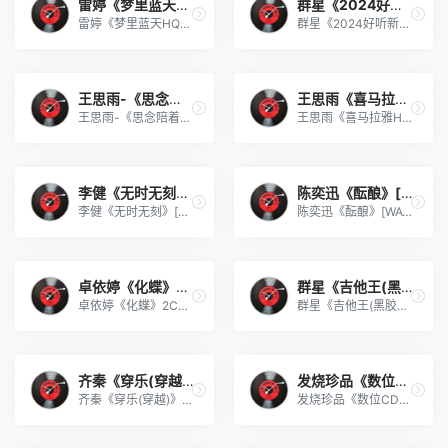
雷婷《梦里蓝天HQⅡ》 2023头
群星《2024好听新歌42》AI调
雷婷《梦里蓝天HQⅡ》 2023头版限量编号低速原抓[WAV+CUE][463M]
群星《2024好听新歌42》AI调整音效【WAV分轨】
王思雨-《思念陪着鸿雁飞》W
王思雨《喜马拉雅HQ》头版限
王思雨-《思念陪着鸿雁飞》WAV
王思雨《喜马拉雅HQ》头版限量编号[WAV+CUE]
李健《无时无刻》[WAV+CUE][
陈奕迅《酝酿》[WAV分轨][50
李健《无时无刻》[WAV+CUE][590M]
陈奕迅《酝酿》[WAV分轨][502M]
卓依婷《化蝶》2CD[WAV+CUE]
群星《吉他王(黑胶CD)》[WAV
卓依婷《化蝶》2CD[WAV+CUE][1.1G]
群星《吉他王(黑胶CD)》[WAV+CUE]
齐秦《穿乐(穿越)》[WAV+CUE
发烧珍品《数位CD音响测试-动
齐秦《穿乐(穿越)》[WAV+CUE]
发烧珍品《数位CD音响测试-动向效果（九）》【WAV+CUE】