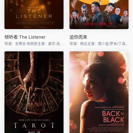
倾听者 The Listener
追你而来
导演：史蒂夫·布西密主演：泰莎·汤普森/丽贝卡·豪尔/德里
导演：杨议主演：樊少皇/罗米/丁海峰/杨议/阿如那/陈爱龙