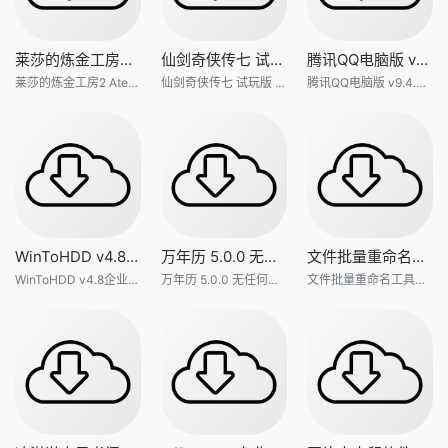
盘点近期Steam30元内超好评游
电脑mc正版和
16
16
爱库存账户怎么注销 爱库存账户注销方法【详解】
手办鉴赏室：露比的日常约会装
安卓手机转苹
17
17
莱莎的炼金工房2 Atelier Ryza
仙剑奇侠传七 试玩版 10.50G 天
腾讯QQ电脑版 v9.4.2(27655) 正
逆水寒手游如何转性 逆水寒手游转性方法介绍一览
乱石堆中一粒砂金——《使命
微pe安装win
18
18
莱莎的炼金工房2 Atelier Ryza2 天翼云盘 v2.0
仙剑奇侠传七 试玩版 10.50G 天翼云盘下载
腾讯QQ电脑版 v9.4.2(27655) 正式版去除广告绿色精简纯净版
星球重启游戏里的家具图纸怎么获得 星球重启家具
【果娘聊天室】双11即将结束
安装软件提示不
19
19
双十一必入爆款:微星MPGZ890
电脑win10系
20
20
逆水寒手游重新捏脸怎么玩 逆水寒手游重新捏脸方
IGN经典逆天骚操作名著——《
pe系统可以安装
21
21
逆水寒手游转性别劵获取方法一览【详解】
突然爆火的“网红游戏”，真的
用手机重装电脑
22
22
逆水寒手游易容丹获取方法介绍一览【详解】
何老师客串《浪人崛起》了？盘
平板电脑怎么安装
23
23
甩他什么意思 甩他是什么梗【详解】
盛惠决战双十一降临《坦克世
WIN11家庭
24
24
WinToHDD v4.8企业版 好用的系
万年历 5.0.0 无任何广告 Andr
文件批量重命名工具Advanced R
逆水寒手游镜天阁电梯开启方法介绍一览【详解】
最终幻想1411月12日更新公告
电脑更新安装
25
25
WinToHDD v4.8企业版 好用的系统重装和克隆软件
万年历 5.0.0 无任何广告 Android 安卓 免费版
文件批量重命名工具Advanced Renamer v3.87 中文绿色版 x86 x64
dnf游戏里的白云溪谷入场需要多少名望值 dnf白云
守望先锋2经典6v6模式限时回
安卓平板怎么刷w
26
26
《质量效应》系列销量突破25
红警2尤里的复
27
27
逆水寒手游丹青杀机任务怎么过 逆水寒手游丹青杀
魔兽30周年直播预告：加入魔兽
win是什么烟价
28
28
魔兽世界蓝贴：史诗安苏雷克女
wps字体安装在
29
29
Blast Slam S1参赛名单出炉：
苹果电脑怎么
30
30