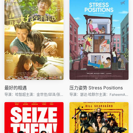
最好的相遇
压力姿势 Stress Positions
导演：哈智超主演：金世佳/邱泽/张钧甯/姜珮瑶/刘文治/吴
导演：瑟达·哈默尔主演：FaheemAli/JohnEarly/ThedaHamm