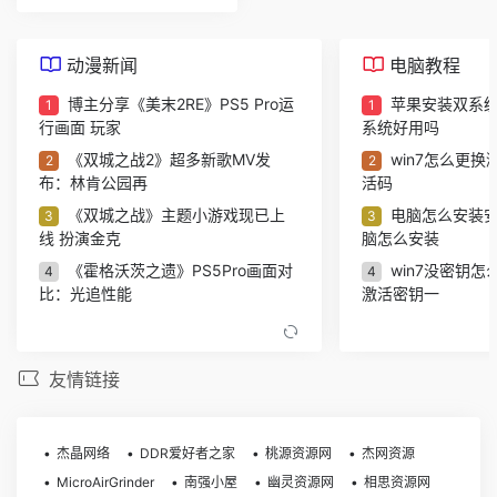
动漫新闻
电脑教程
博主分享《美末2RE》PS5 Pro运
苹果安装双系统
1
1
行画面 玩家
系统好用吗
《双城之战2》超多新歌MV发
win7怎么更换
2
2
布：林肯公园再
活码
《双城之战》主题小游戏现已上
电脑怎么安装安
3
3
线 扮演金克
脑怎么安装
《霍格沃茨之遗》PS5Pro画面对
win7没密钥怎
4
4
比：光追性能
激活密钥一
《怪猎荒野》PS5Pro主机版对
怎么安装电脑系
5
5
比：B测性能都
电脑的系统
友情链接
医学爱好者狂喜：UP主把医学史
苹果电脑wps
6
6
做成了格斗游
wps怎么设置
PS5 Pro评分解禁！准备升级入手
如何制作u盘启动
7
7
杰晶网络
DDR爱好者之家
桃源资源网
杰网资源
吗？
制作u盘系统
MicroAirGrinder
南强小屋
幽灵资源网
相思资源网
我们盘点了近期火热的国产单机
m2芯片不支持
8
8