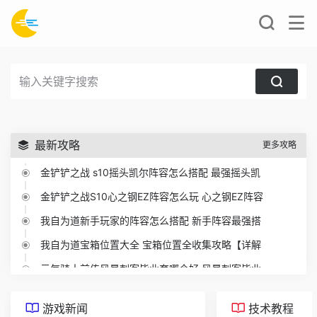
最新攻略
更多攻略
金铲铲之战 s10摇头凯尔阵容怎么搭配 最强摇头凯
金铲铲之战S10心之钢EZ阵容怎么玩 心之钢EZ阵容
我自为道新手玩家的阵容怎么搭配 新手阵容最强搭
我自为道宝箱位置大全 宝箱位置全收集攻略【详解
元气骑士前传风暴刺客毕业套哪个好 风暴刺客毕业
英雄联盟荣誉之路活动时间 2023lol荣誉之路活动
游戏新闻
技术教程
云顶之弈8比特终极大奖怎么开 8bit终极大奖开启