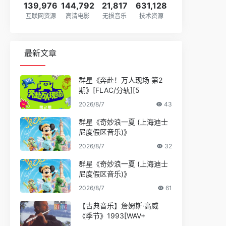
139,976
144,792
21,817
631,128
互联网资源
高清电影
无损音乐
技术资源
最新文章
群星《奔赴！万人现场 第2
期》[FLAC/分轨][5
2026/8/7
43
群星《奇妙浪一夏 (上海迪士
尼度假区音乐)》
2026/8/7
32
群星《奇妙浪一夏 (上海迪士
尼度假区音乐)》
2026/8/7
61
【古典音乐】詹姆斯·高威
《季节》1993[WAV+