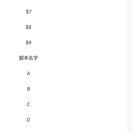
$7
$8
$9
脚本名字
A
B
C
D