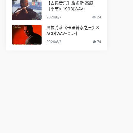
【古典音乐】詹姆斯·高威
《季节》1993[WAV+
2026/8/7
24
贝拉芳蒂《卡里普索之王》S
ACD[WAV+CUE]
2026/8/7
74