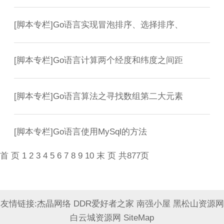
[
脚本专栏
]
Go语言实现冒泡排序、选择排序、
[
脚本专栏
]
Go语言计算两个经度和纬度之间距
[
脚本专栏
]
Go语言算法之寻找数组第二大元素
[
脚本专栏
]
Go语言使用MySql的方法
首 页
1
2
3
4
5
6
7
8
9
10
末 页
共877页
友情链接:
杰晶网络
DDR爱好者之家
南强小屋
黑松山资源网
白云城资源网
SiteMap