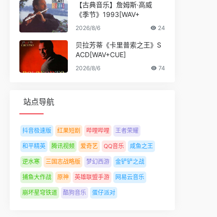
【古典音乐】詹姆斯·高威
《季节》1993[WAV+
2026/8/6
24
贝拉芳蒂《卡里普索之王》S
ACD[WAV+CUE]
2026/8/6
74
站点导航
抖音极速版
红果短剧
哔哩哔哩
王者荣耀
和平精英
腾讯视频
爱奇艺
QQ音乐
咸鱼之王
逆水寒
三国志战略版
梦幻西游
金铲铲之战
捕鱼大作战
原神
英雄联盟手游
网易云音乐
崩坏星穹铁道
酷狗音乐
蛋仔派对